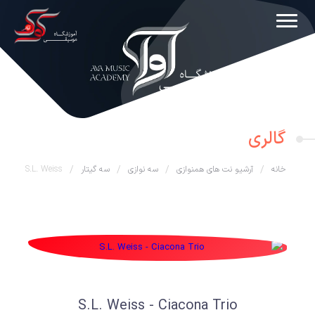
گالری
خانه
/
آرشیو نت های همنوازی
/
سه نوازی
/
سه گیتار
/
S.L. Weiss
S.L. Weiss - Ciacona Trio