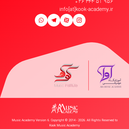
026 344 51 956
info[at]kook-academy.ir
Music Academy Version 6. Copyright © 2014 - 2026. All Rights Reserved to
Kook Music Academy