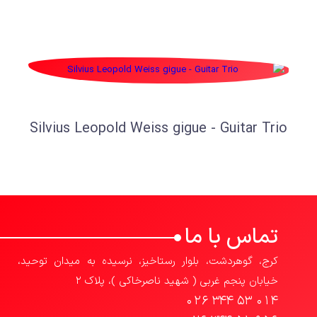
Silvius Leopold Weiss gigue - Guitar Trio
تماس با ما
کرج، گوهردشت، بلوار رستاخیز، نرسیده به میدان توحید،
خیابان پنجم غربی ( شهید ناصرخاکی )، پلاک 2
026 344 53 014