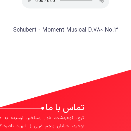
Schubert - Moment Musical D.780 No.3
تماس با ما
کرج، گوهردشت، بلوار رستاخیز، نرسیده به م
توحید، خیابان پنجم غربی ( شهید ناصرخاک