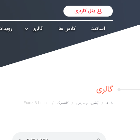
پنل کاربری
اساتید
کلاس ها
گالری
رویداد
گالری
خانه
/
آرشیو موسیقی
/
کلاسیک
/
Franz Schubert