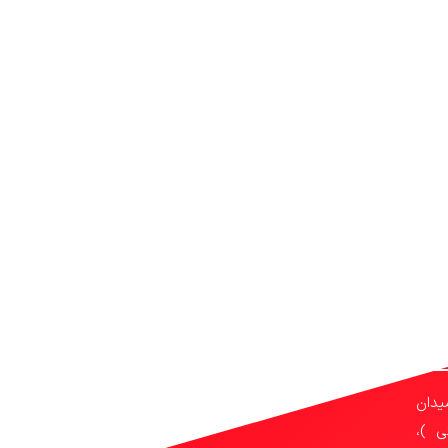
یدان
ی )،