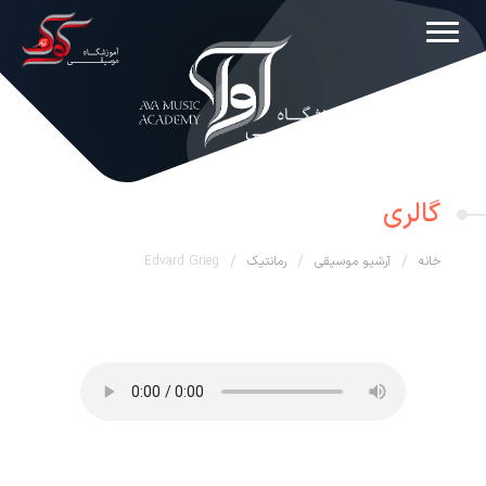
گالری
خانه
/
آرشیو موسیقی
/
رمانتیک
/
Edvard Grieg