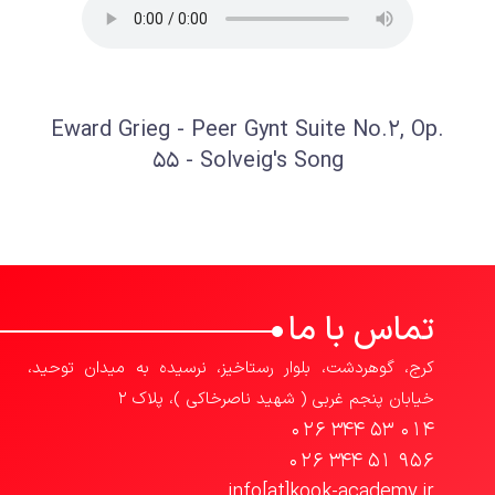
Eward Grieg - Peer Gynt Suite No.2, Op.
55 - Solveig's Song
تماس با ما
کرج، گوهردشت، بلوار رستاخیز، نرسیده به میدان توحید،
خیابان پنجم غربی ( شهید ناصرخاکی )، پلاک 2
026 344 53 014
026 344 51 956
info[at]kook-academy.ir