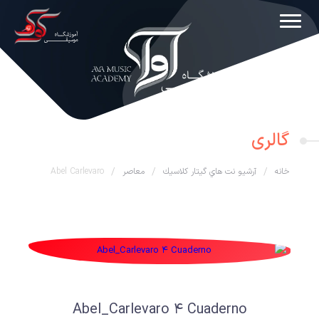
گالری
خانه
/
آرشيو نت هاي گيتار كلاسيك
/
معاصر
/
Abel Carlevaro
Abel_Carlevaro 4 Cuaderno