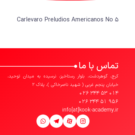
Carlevaro Preludios Americanos No 5
تماس با ما
کرج، گوهردشت، بلوار رستاخیز، نرسیده به میدان توحید،
خیابان پنجم غربی ( شهید ناصرخاکی )، پلاک 2
026 344 53 014
026 344 51 956
info[at]kook-academy.ir