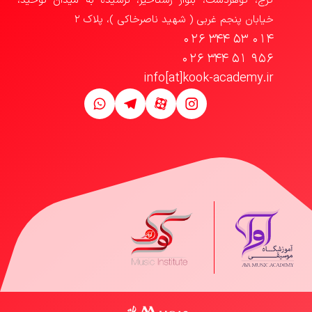
کرج، گوهردشت، بلوار رستاخیز، نرسیده به میدان توحید،
خیابان پنجم غربی ( شهید ناصرخاکی )، پلاک 2
026 344 53 014
026 344 51 956
info[at]kook-academy.ir