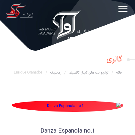
گالری
خانه
/
آرشيو نت هاي گيتار كلاسيك
/
رمانتیک
/
Enrique Granados
Danza Espanola no.1